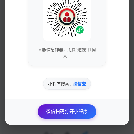
可以尝试，一起体验传统易学的智慧力量，真
的特别有用。让我分享到给你，这里面的内容
构架清晰，适合初学者，马上就能用！”
总结而言，高岛易断自占法不仅令你掌握古老的预
测智慧，更引领你自信应对人生起伏，做生活的主
人脉信息神器，免费"透视"任何
人！
人。希望以上内容能助你快速入门到精通，开启属
于你的吉凶自断之路！
小程序搜索：
综信查
文章标签
生辰八字
微信扫码打开小程序