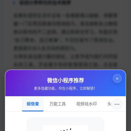
促进分享转化的话术推荐
如果你感觉生活中总有一些难题难以破解，想要掌
握一门实用且靠谱的预测技巧，高岛易断自占教程
绝对是你的不二选择。通过系统化学习，你能实现
“自己算命，自己断事”，不仅仅是为了预测吉凶，
更是提升对人生方向的把控力。
分享给身边感兴趣的朋友，让易学成为我们共同成
长的工具，开启属于你的智慧预测之旅。点击链
接，即刻开始你的易断学习，收获人生的平安与顺
×
微信小程序推荐
畅。
更多隐藏功能，尽在小程序，立即解锁！
示范话术：
···
综信查
万能工具
视频祛水印
头像圈
“最近开始学了一套超级实用的高岛易断自占教
程，轻松掌握预测吉凶的秘诀！无论是工作上
的疑惑还是家事烦恼，都能独立做判断。你也