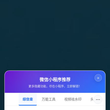
西安
2分钟前
访客用户
武汉
83分钟前
访客用户
广州
40分钟前
访客用户
重庆
15分钟前
×
微信小程序推荐
访客用户
更多隐藏功能，尽在小程序，立即解锁！
深圳
22分钟前
···
综信查
万能工具
视频祛水印
头像圈
访客用户