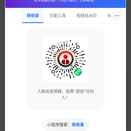
更多隐藏功能，尽在小程序，立即解锁！
智能化、精细化方向迈进。与此同时，积极探索与更多第
三方服务平台和政府机构合作，持续丰富保养数据来源，
···
综信查
万能工具
视频祛水印
头像圈
构筑更坚实的车辆维保信息生态。
总之，车子保养记录查询方式的多元化，将成为现代企业
提升车辆管理水平的关键支撑，也是行业迈向数字化智能
化必不可少的一环。
文章标签
查询工具
人脉信息神器，免费"透视"任何
人！
0
小程序搜索：
综信查